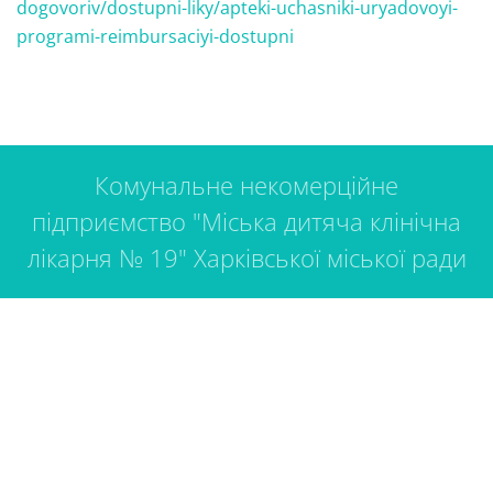
dogovoriv/dostupni-liky/apteki-uchasniki-uryadovoyi-
programi-reimbursaciyi-dostupni
Комунальне некомерційне
підприємство "Міська дитяча клінічна
лікарня № 19" Харківської міської ради